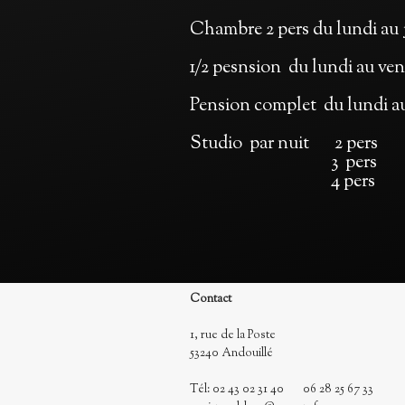
Chambre 2 pers du lundi au
1/2 pesnsion du lundi au v
Pension complet du lundi 
Studio par nuit 2 pers 75
3 pers 85 € lundi a
4 pers 95 € lundi au
Contact
1, rue de la Poste
53240 Andouillé
Tél: 02 43 02 31 40 06 28 25 67 33