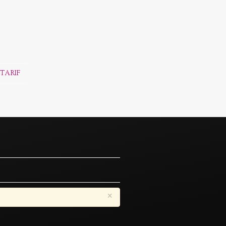
TARIF
×